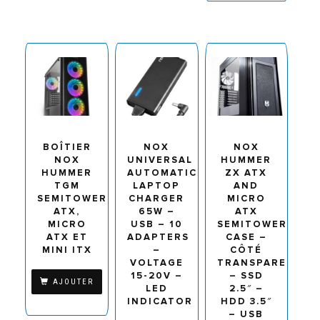
BOÎTIER
NOX
NOX
NOX
UNIVERSAL
HUMMER
HUMMER
AUTOMATIC
ZX ATX
TGM
LAPTOP
AND
SEMITOWER
CHARGER
MICRO
ATX,
65W –
ATX
MICRO
USB – 10
SEMITOWER
ATX ET
ADAPTERS
CASE –
MINI ITX
–
CÔTÉ
VOLTAGE
TRANSPARENT
15-20V –
– SSD
AJOUTER
LED
2.5″ –
INDICATOR
HDD 3.5″
– USB