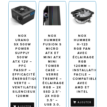
NOX
NOX
NOX
URANO
HUMMER
HUMMER
SX 500W
FUSION S
H-123
POWER
MICRO
RGB FAN
SUPPLY
ATX ET
AVEC
500W
MINI ATX
ÉCLAIRAGE
ATX 12V –
MINI
RGB
PFC
TOWER
120MM –
PASSIF –
CASE –
INSTALLATION
EFFICACITÉ
VERRE
FACILE –
ÉNERGÉTIQUE
TREMPÉ –
COMPATIBLE
VERTE –
ÉCLAIRAGE
AVEC
VENTILATEUR
RGB – 2X
AMD ET
SILENCIEUX
SSD 2.5″-
INTEL
120MM
2X HDD
3.5″ –
AJOUTER
USB 3.0,
AJOUTER