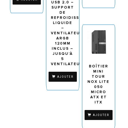
USB 2.0 –
SUPPORT
DE
REFROIDISSEMENT
LIQUIDE
–
VENTILATEUR
ARGB
120MM
INCLUS –
JUSQU’À
5
VENTILATEURS
BOÎTIER
MINI
TOUR
AJOUTER
NOX LITE
050
MICRO
ATX ET
ITX
AJOUTER