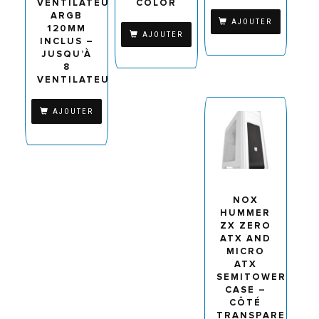
VENTILATEURS
COLOR
ARGB
AJOUTER
120MM
AJOUTER
INCLUS –
JUSQU’À
8
VENTILATEURS
AJOUTER
NOX
HUMMER
ZX ZERO
ATX AND
MICRO
ATX
SEMITOWER
CASE –
CÔTÉ
TRANSPARENT