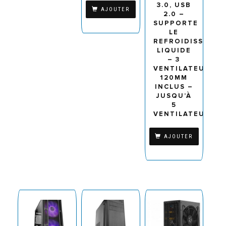
3.0, USB
AJOUTER
2.0 –
SUPPORTE
LE
REFROIDISSEME
LIQUIDE
– 3
VENTILATEURS
120MM
INCLUS –
JUSQU’À
5
VENTILATEURS
AJOUTER