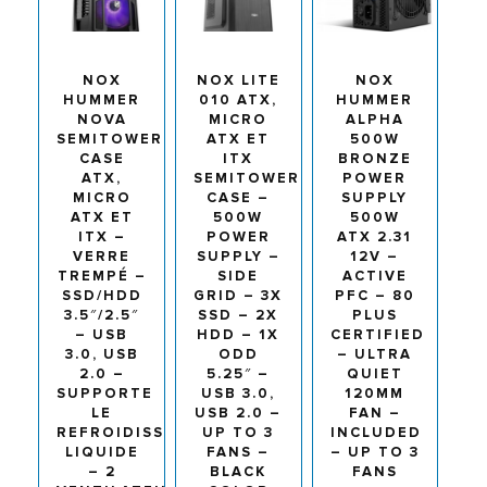
NOX
NOX LITE
NOX
HUMMER
010 ATX,
HUMMER
NOVA
MICRO
ALPHA
SEMITOWER
ATX ET
500W
CASE
ITX
BRONZE
ATX,
SEMITOWER
POWER
MICRO
CASE –
SUPPLY
ATX ET
500W
500W
ITX –
POWER
ATX 2.31
VERRE
SUPPLY –
12V –
TREMPÉ –
SIDE
ACTIVE
SSD/HDD
GRID – 3X
PFC – 80
3.5″/2.5″
SSD – 2X
PLUS
– USB
HDD – 1X
CERTIFIED
3.0, USB
ODD
– ULTRA
2.0 –
5.25″ –
QUIET
SUPPORTE
USB 3.0,
120MM
LE
USB 2.0 –
FAN –
REFROIDISSEMENT
UP TO 3
INCLUDED
LIQUIDE
FANS –
– UP TO 3
– 2
BLACK
FANS