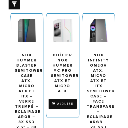
NOX
BOÎTIER
NOX
HUMMER
NOX
INFINITY
BLASTER
HUMMER
OMEGA
SEMITOWER
MC PRO
ATX,
CASE
SEMITOWER
MICRO
ATX,
ATX ET
ATX ET
MICRO
MICRO
ITX
ATX ET
ATX
SEMITOWER
ITX –
CASE –
VERRE
FACE
AJOUTER
TREMPÉ –
TRANSPARENTE
ECLAIRAGE
–
ARGB –
ECLAIRAGE
3X SSD
ARGB –
2.5″ – 3X
2X SSD