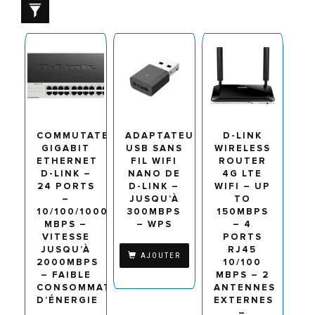
COMMUTATEUR
ADAPTATEUR
D-LINK
GIGABIT
USB SANS
WIRELESS
ETHERNET
FIL WIFI
ROUTER
D-LINK –
NANO DE
4G LTE
24 PORTS
D-LINK –
WIFI – UP
–
JUSQU’À
TO
10/100/1000
300MBPS
150MBPS
MBPS –
– WPS
– 4
VITESSE
PORTS
JUSQU’À
RJ45
AJOUTER
2000MBPS
10/100
– FAIBLE
MBPS – 2
CONSOMMATION
ANTENNES
D’ÉNERGIE
EXTERNES
–