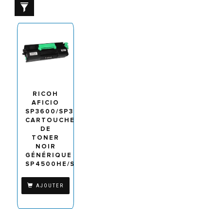
RICOH
AFICIO
SP3600/SP3610/SP4500/SP4510/SP4520/MP40
CARTOUCHE
DE
TONER
NOIR
GÉNÉRIQUE
SP4500HE/SP4500LE/SP4500E/MP401E/407318/
AJOUTER