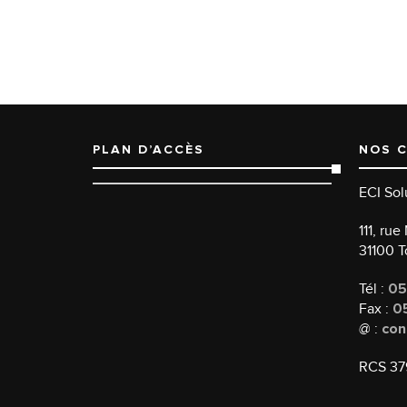
PLAN D’ACCÈS
NOS 
ECI Sol
111, ru
31100 
Tél :
05
Fax :
05
@ :
con
RCS 37