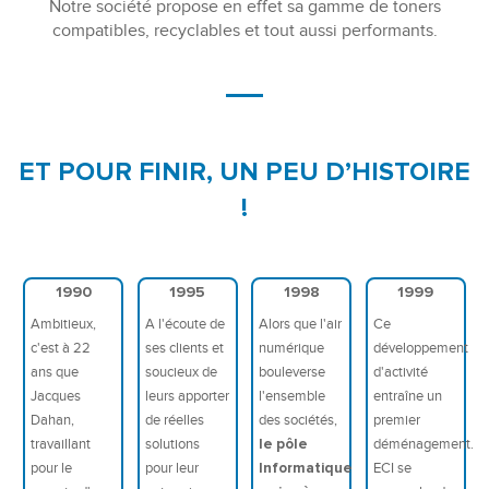
Notre société propose en effet sa gamme de toners
compatibles, recyclables et tout aussi performants.
ET POUR FINIR, UN PEU D’HISTOIRE
!
1990
1995
1998
1999
Ambitieux,
A l'écoute de
Alors que l'air
Ce
c'est à 22
ses clients et
numérique
développement
ans que
soucieux de
bouleverse
d'activité
Jacques
leurs apporter
l'ensemble
entraîne un
Dahan,
de réelles
des sociétés,
premier
travaillant
solutions
le pôle
déménagement.
pour le
pour leur
Informatique
ECI se