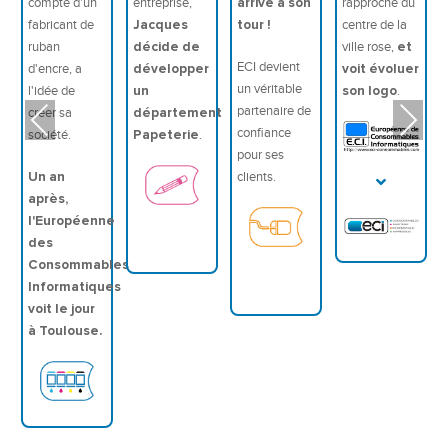
compte d'un
entreprise,
arrive à son
rapproche du
fabricant de
Jacques
tour !
centre de la
ruban
décide de
ville rose,
et
ECI devient
d'encre, a
développer
voit évoluer
un véritable
l'idée de
un
son logo
.
partenaire de
créer sa
département
Previous
Next
confiance
société.
Papeterie
.
pour ses
Un an
clients.
après,
l'Européenne
des
Consommables
Informatiques
voit le jour
à Toulouse.