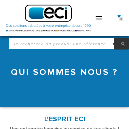
DÉPLIER
0
LA
NAVIGATION
RECHERCHE
DE
PRODUITS
QUI SOMMES NOUS ?
L’ESPRIT ECI
Une entreprise humaine au service de ses clients !