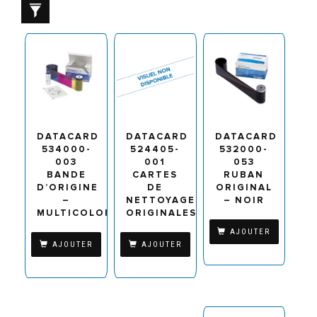
DATACARD
DATACARD
DATACARD
534000-
524405-
532000-
003
001
053
BANDE
CARTES
RUBAN
D’ORIGINE
DE
ORIGINAL
–
NETTOYAGE
– NOIR
MULTICOLORE
ORIGINALES
AJOUTER
AJOUTER
AJOUTER