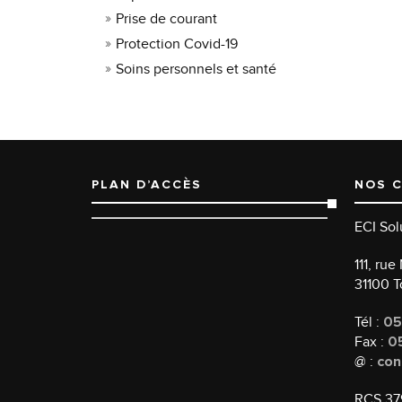
Prise de courant
Protection Covid-19
Soins personnels et santé
PLAN D’ACCÈS
NOS 
ECI Sol
111, ru
31100 
Tél :
05
Fax :
05
@ :
con
RCS 37