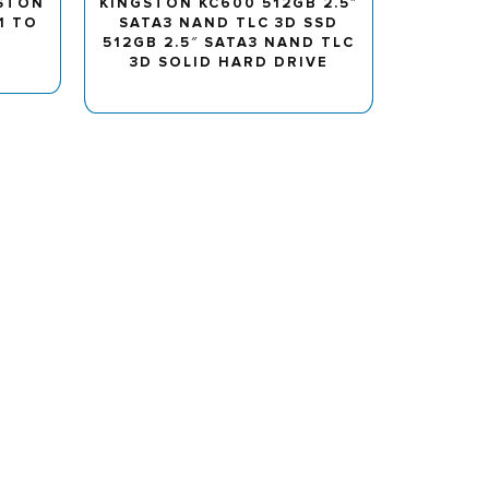
GSTON
KINGSTON KC600 512GB 2.5″
1 TO
SATA3 NAND TLC 3D SSD
512GB 2.5″ SATA3 NAND TLC
3D SOLID HARD DRIVE