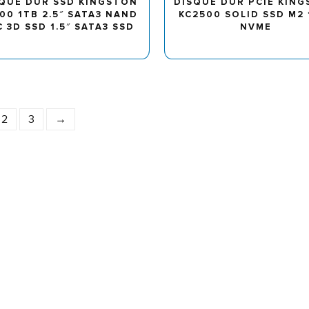
QUE DUR SSD KINGSTON
DISQUE DUR PCIE KIN
00 1TB 2.5″ SATA3 NAND
KC2500 SOLID SSD M2 
C 3D SSD 1.5″ SATA3 SSD
NVME
2
3
→