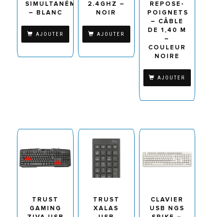
SIMULTANÉMENT
2.4GHZ –
REPOSE-
– BLANC
NOIR
POIGNETS
– CÂBLE
DE 1,40 M
AJOUTER
AJOUTER
–
COULEUR
NOIRE
AJOUTER
TRUST
TRUST
CLAVIER
GAMING
XALAS
USB NGS
ZIVA USB
USB
SPIKE –