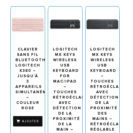
CLAVIER
LOGITECH
LOGITECH
SANS FIL
MX KEYS
MX KEYS
BLUETOOTH
WIRELESS
WIRELESS
LOGITECH
USB
USB
K380 –
KEYBOARD
KEYBOARD
JUSQU’À
FOR
–
3
MAC/IPAD
TOUCHES
APPAREILS
–
RÉTROÉCLAIRÉES
SIMULTANÉMENT
TOUCHES
AVEC
–
RÉTROÉCLAIRÉES
DÉTECTION
COULEUR
AVEC
DE LA
ROSE
DÉTECTION
PROXIMITÉ
DE LA
DES
PROXIMITÉ
MAINS –
AJOUTER
DE LA
RÉTROÉCLAIRAG
MAIN –
RÉGLABLE