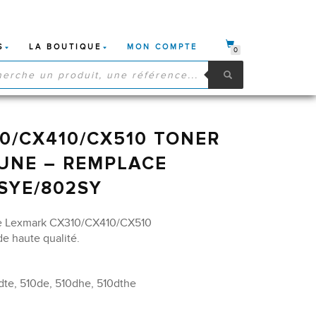
S
LA BOUTIQUE
MON COMPTE
0
HE
S
0/CX410/CX510 TONER
UNE – REMPLACE
SYE/802SY
ue Lexmark CX310/CX410/CX510
 haute qualité.
dte, 510de, 510dhe, 510dthe