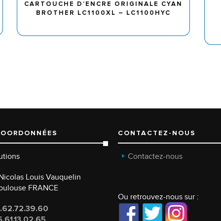
CARTOUCHE D’ENCRE ORIGINALE CYAN
BROTHER LC1100XL – LC1100HYC
COORDONNÉES
CONTACTEZ-NOUS
utions
Contactez-nous
e Nicolas Louis Vauquelin
Toulouse FRANCE
Ou retrouvez-nous sur :
.62.72.39.60
.61.13.02.65