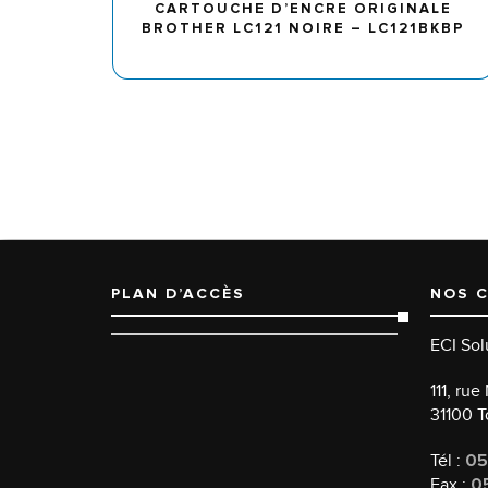
CARTOUCHE D’ENCRE ORIGINALE
BROTHER LC121 NOIRE – LC121BKBP
PLAN D’ACCÈS
NOS 
ECI Sol
111, ru
31100 
Tél :
05
Fax :
05