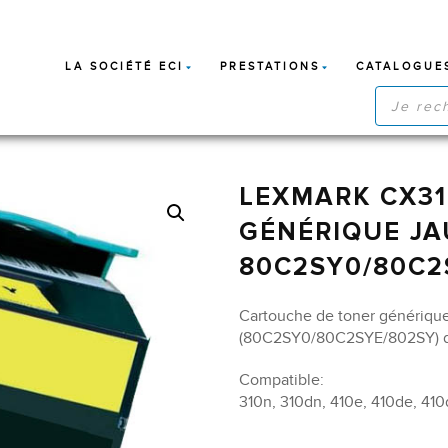
LA SOCIÉTÉ ECI
PRESTATIONS
CATALOGUE
RECHERC
DE
PRODUIT
LEXMARK CX31
GÉNÉRIQUE JA
80C2SY0/80C2
Cartouche de toner génériq
(80C2SY0/80C2SYE/802SY) de
Compatible:
310n, 310dn, 410e, 410de, 410