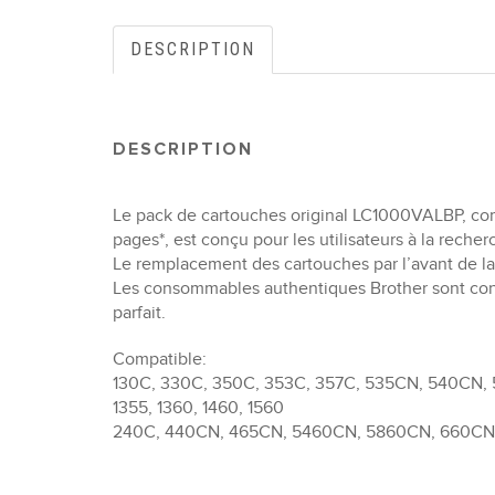
DESCRIPTION
DESCRIPTION
Le pack de cartouches original LC1000VALBP, co
pages*, est conçu pour les utilisateurs à la rec
Le remplacement des cartouches par l’avant de la 
Les consommables authentiques Brother sont conç
parfait.
Compatible:
130C, 330C, 350C, 353C, 357C, 535CN, 540CN
1355, 1360, 1460, 1560
240C, 440CN, 465CN, 5460CN, 5860CN, 660CN