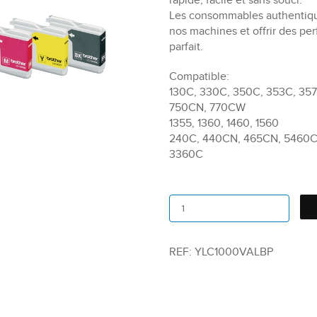
rapide, facile et sans souci.
Les consommables authentiqu
nos machines et offrir des pe
parfait.
Compatible:
130C, 330C, 350C, 353C, 35
750CN, 770CW
1355, 1360, 1460, 1560
240C, 440CN, 465CN, 5460C
3360C
REF:
YLC1000VALBP