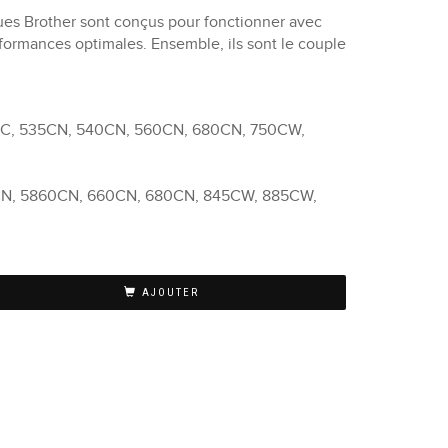
es Brother sont conçus pour fonctionner avec
rformances optimales. Ensemble, ils sont le couple
7C, 535CN, 540CN, 560CN, 680CN, 750CW,
N, 5860CN, 660CN, 680CN, 845CW, 885CW,
AJOUTER