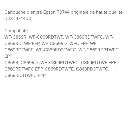
Cartouche d’encre Epson T9744 originale de haute qualité
(C13T974400).
Compatible:
WF-C869R, WF-C869RDTWF, WF-C869RDTWFC, WF-
C869RDTWF EPP, WF-C869RDTWFC EPP, WF-
C869RDTWFE, WF-C869RD3TWFC, WF-C869RD3TWFC
EPP
C869R, C869RDTWF, C869RDTWFC, C869RDTWF EPP,
C869RDTWFC EPP, C869RDTWFE, C869RD3TWFC,
C869RD3TWFC EPP