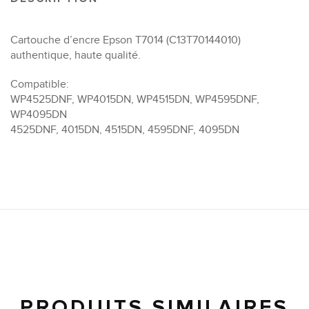
Cartouche d’encre Epson T7014 (C13T70144010)
authentique, haute qualité.
Compatible:
WP4525DNF, WP4015DN, WP4515DN, WP4595DNF,
WP4095DN
4525DNF, 4015DN, 4515DN, 4595DNF, 4095DN
PRODUITS SIMILAIRES