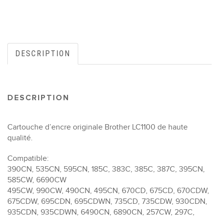
DESCRIPTION
DESCRIPTION
Cartouche d’encre originale Brother LC1100 de haute
qualité.
Compatible:
390CN, 535CN, 595CN, 185C, 383C, 385C, 387C, 395CN,
585CW, 6690CW
495CW, 990CW, 490CN, 495CN, 670CD, 675CD, 670CDW,
675CDW, 695CDN, 695CDWN, 735CD, 735CDW, 930CDN,
935CDN, 935CDWN, 6490CN, 6890CN, 257CW, 297C,