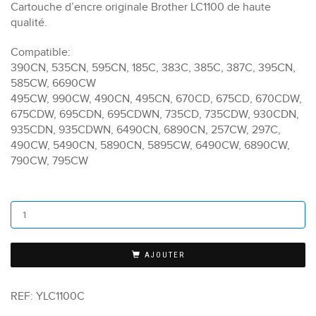
Cartouche d’encre originale Brother LC1100 de haute
qualité.
Compatible:
390CN, 535CN, 595CN, 185C, 383C, 385C, 387C, 395CN,
585CW, 6690CW
495CW, 990CW, 490CN, 495CN, 670CD, 675CD, 670CDW,
675CDW, 695CDN, 695CDWN, 735CD, 735CDW, 930CDN,
935CDN, 935CDWN, 6490CN, 6890CN, 257CW, 297C,
490CW, 5490CN, 5890CN, 5895CW, 6490CW, 6890CW,
790CW, 795CW
AJOUTER
REF:
YLC1100C