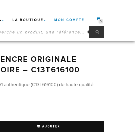
S
LA BOUTIQUE
MON COMPTE
0
HE
S
ENCRE ORIGINALE
OIRE – C13T616100
1 authentique (C13T616100) de haute qualité.
AJOUTER