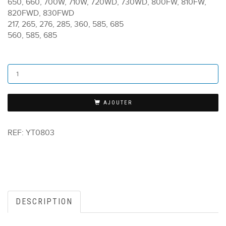
650, 660, 700W, 710W, 720WD, 730WD, 800FW, 810FW,
820FWD, 830FWD
217, 265, 276, 285, 360, 585, 685
560, 585, 685
AJOUTER
REF:
YT0803
DESCRIPTION