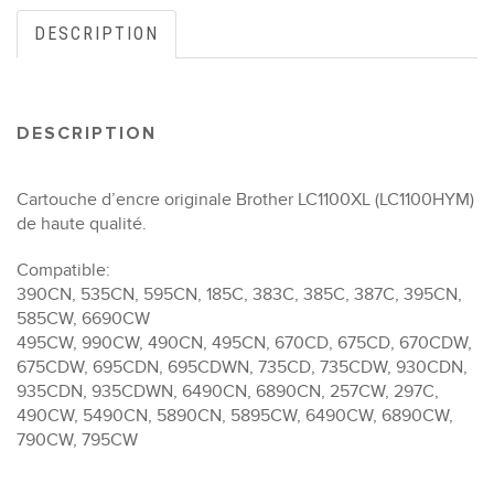
DESCRIPTION
DESCRIPTION
Cartouche d’encre originale Brother LC1100XL (LC1100HYM)
de haute qualité.
Compatible:
390CN, 535CN, 595CN, 185C, 383C, 385C, 387C, 395CN,
585CW, 6690CW
495CW, 990CW, 490CN, 495CN, 670CD, 675CD, 670CDW,
675CDW, 695CDN, 695CDWN, 735CD, 735CDW, 930CDN,
935CDN, 935CDWN, 6490CN, 6890CN, 257CW, 297C,
490CW, 5490CN, 5890CN, 5895CW, 6490CW, 6890CW,
790CW, 795CW