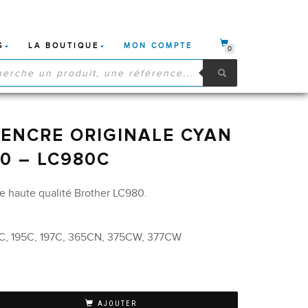
S
LA BOUTIQUE
MON COMPTE
0
HE
S
ENCRE ORIGINALE CYAN
0 – LC980C
e haute qualité Brother LC980.
7C, 195C, 197C, 365CN, 375CW, 377CW
AJOUTER