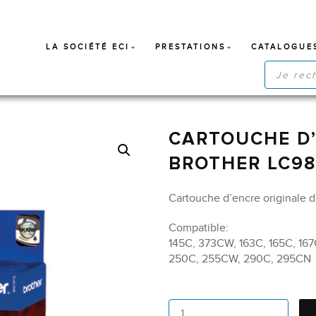
LA SOCIÉTÉ ECI
PRESTATIONS
CATALOGUE
RECHERC
DE
PRODUIT
CARTOUCHE D’
BROTHER LC98
Cartouche d’encre originale d
Compatible:
145C, 373CW, 163C, 165C, 16
250C, 255CW, 290C, 295CN