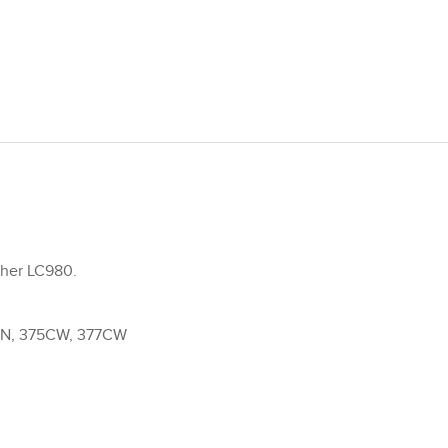
ther LC980.
5CN, 375CW, 377CW