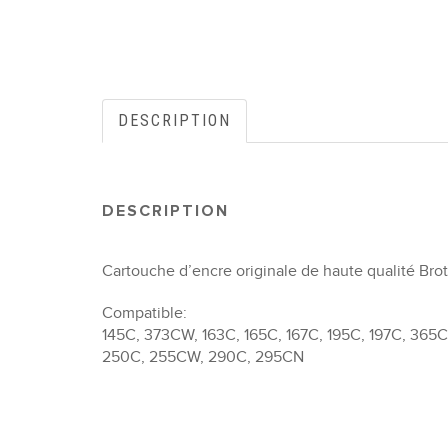
DESCRIPTION
DESCRIPTION
Cartouche d’encre originale de haute qualité Bro
Compatible:
145C, 373CW, 163C, 165C, 167C, 195C, 197C, 36
250C, 255CW, 290C, 295CN