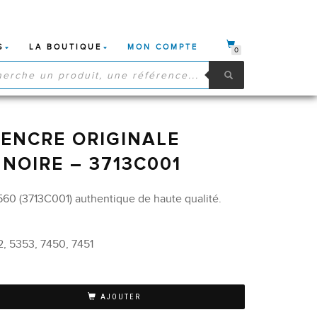
S
LA BOUTIQUE
MON COMPTE
0
HE
S
ENCRE ORIGINALE
NOIRE – 3713C001
0 (3713C001) authentique de haute qualité.
2, 5353, 7450, 7451
AJOUTER