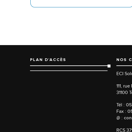
PLAN D’ACCÈS
NOS 
ECI Sol
111, ru
31100 
Tél :
05
Fax :
05
@ :
con
RCS 37