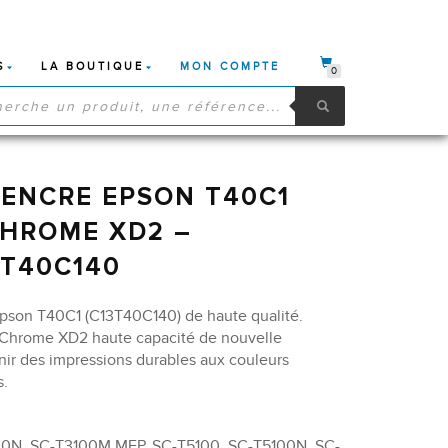
S
LA BOUTIQUE
MON COMPTE
0
HE
S
ENCRE EPSON T40C1
CHROME XD2 –
3T40C140
Epson T40C1 (C13T40C140) de haute qualité.
aChrome XD2 haute capacité de nouvelle
nir des impressions durables aux couleurs
s.
00N, SC-T3100M MFP, SC-T5100, SC-T5100N, SC-