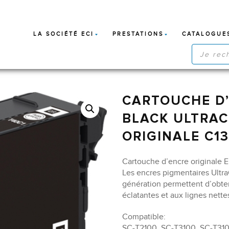
LA SOCIÉTÉ ECI
PRESTATIONS
CATALOGUE
RECHERC
DE
PRODUIT
CARTOUCHE D’
BLACK ULTRA
ORIGINALE C1
Cartouche d’encre originale 
Les encres pigmentaires Ultr
génération permettent d’obte
éclatantes et aux lignes nette
Compatible:
SC-T2100, SC-T3100, SC-T31