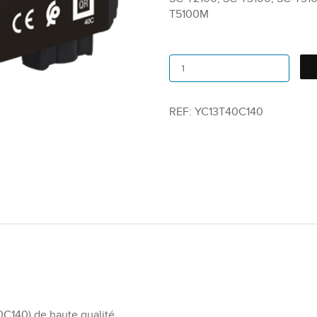
T5100M
REF:
YC13T40C140
C140) de haute qualité.