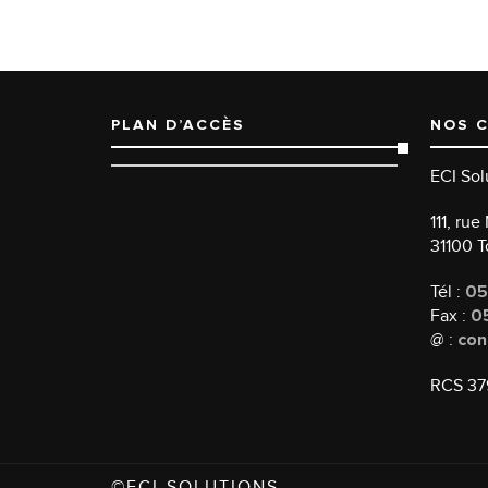
PLAN D’ACCÈS
NOS 
ECI Sol
111, ru
31100 
Tél :
05
Fax :
05
@ :
con
RCS 37
©ECI-SOLUTIONS