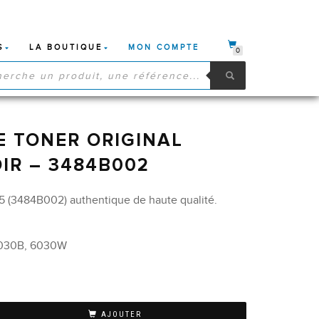
S
LA BOUTIQUE
MON COMPTE
0
HE
S
 TONER ORIGINAL
IR – 3484B002
 (3484B002) authentique de haute qualité.
6030B, 6030W
AJOUTER