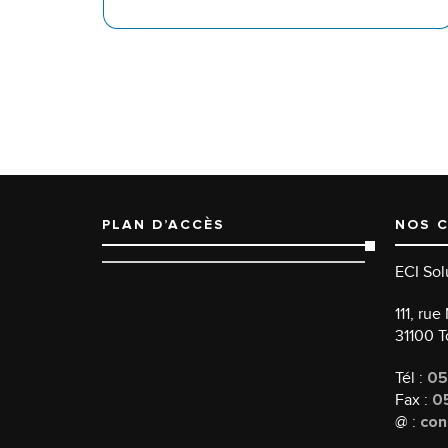
PLAN D’ACCÈS
NOS 
ECI Sol
111, ru
31100 
Tél :
05
Fax :
05
@ :
con