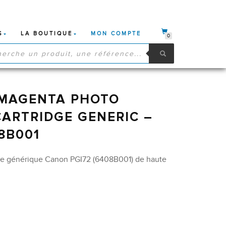
S
LA BOUTIQUE
MON COMPTE
0
HE
S
 MAGENTA PHOTO
CARTRIDGE GENERIC –
8B001
re générique Canon PGI72 (6408B001) de haute