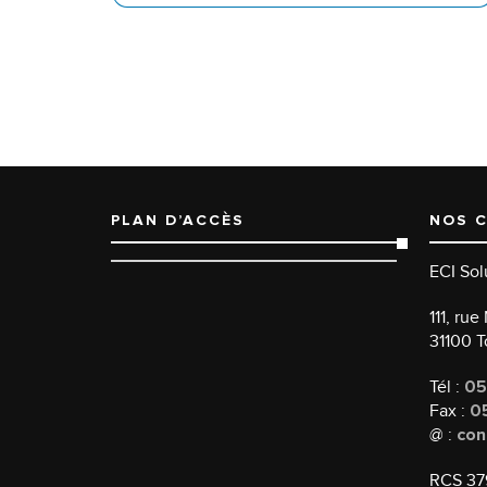
PLAN D’ACCÈS
NOS 
ECI Sol
111, ru
31100 
Tél :
05
Fax :
05
@ :
con
RCS 37