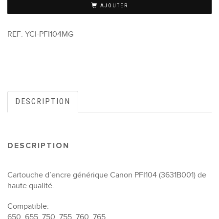
AJOUTER
REF:
YCI-PFI104MG
DESCRIPTION
DESCRIPTION
Cartouche d’encre générique Canon PFI104 (3631B001) de
haute qualité.
Compatible:
650, 655, 750, 755, 760, 765