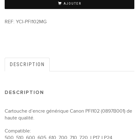
AJOUTER
REF:
YCI-PFI102MG
DESCRIPTION
DESCRIPTION
Cartouche d’encre générique Canon PFI102 (0897B001) de
haute qualité.
Compatible:
500, 510, 600, 605, 610, 700, 710, 720, LP17, LP24