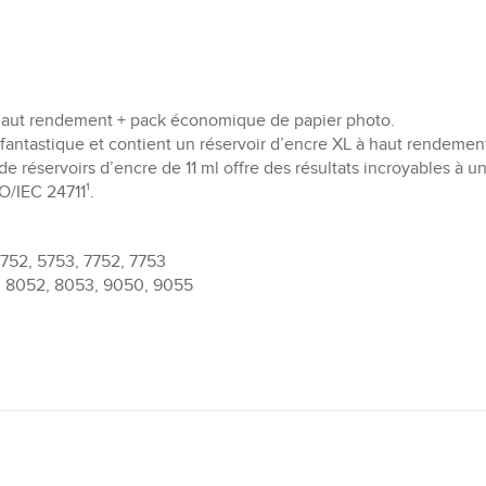
haut rendement + pack économique de papier photo.
fantastique et contient un réservoir d’encre XL à haut rendemen
 réservoirs d’encre de 11 ml offre des résultats incroyables à 
O/IEC 24711¹.
5752, 5753, 7752, 7753
, 8052, 8053, 9050, 9055