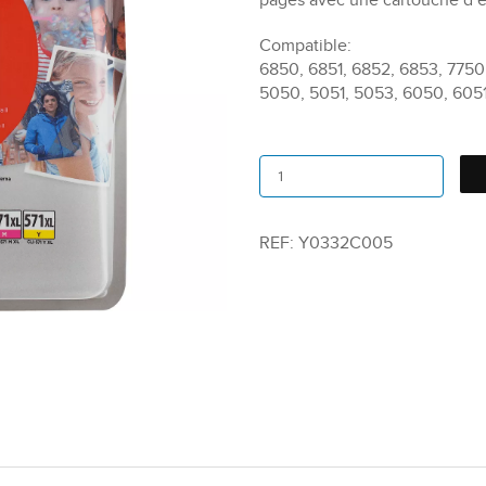
pages avec une cartouche d’en
Compatible:
6850, 6851, 6852, 6853, 7750,
5050, 5051, 5053, 6050, 605
REF:
Y0332C005