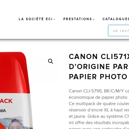
LA SOCIÉTÉ ECI
PRESTATIONS
CATALOGUE
RECHERC
DE
PRODUIT
CANON CLI571
D’ORIGINE PAR
PAPIER PHOTO
Canon CLI-571XL BK/C/M/Y ca
économique de papier photo.
Ce multipack de quatre couleu
réservoir d’encre XL à haut r
et jaune. Grâce au système Ch
ml offre des résultats incroya