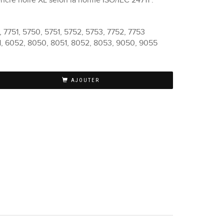
cre noire XL selon la norme ISO/IEC 24711¹.
 7751, 5750, 5751, 5752, 5753, 7752, 7753
1, 6052, 8050, 8051, 8052, 8053, 9050, 9055
AJOUTER