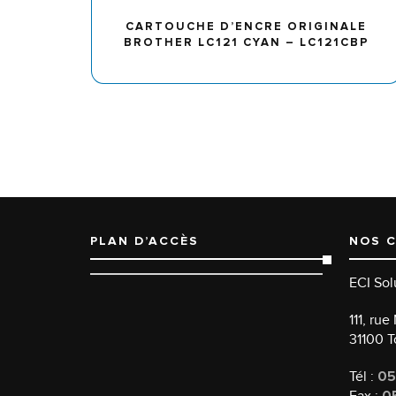
CARTOUCHE D’ENCRE ORIGINALE
BROTHER LC121 CYAN – LC121CBP
PLAN D’ACCÈS
NOS 
ECI Sol
111, ru
31100 
Tél :
05