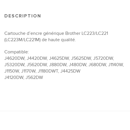
DESCRIPTION
Cartouche d’encre générique Brother LC223/LC221
(LC223M/LC221M) de haute qualité.
Compatible:
J4620DW, J4420DW, J4625DW, J5625DW, J5720DW,
J5320DW, J5620DW, J880DW, J480DW, J680DW, J1140W,
J1150W, J1170W, J1180DWT, J4425DW
J4120DW, J562DW