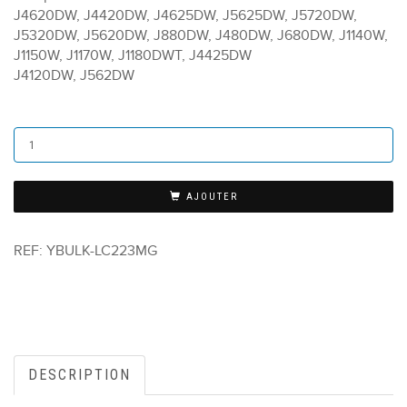
J4620DW, J4420DW, J4625DW, J5625DW, J5720DW,
J5320DW, J5620DW, J880DW, J480DW, J680DW, J1140W,
J1150W, J1170W, J1180DWT, J4425DW
J4120DW, J562DW
AJOUTER
REF:
YBULK-LC223MG
DESCRIPTION