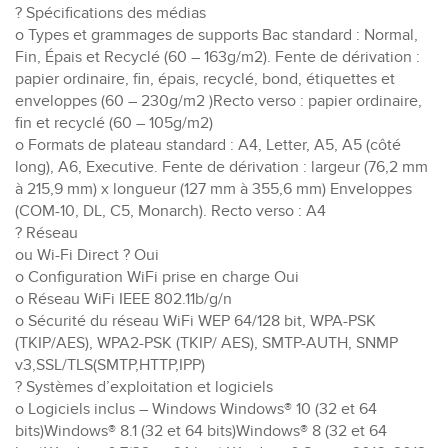
? Spécifications des médias
o Types et grammages de supports Bac standard : Normal,
Fin, Épais et Recyclé (60 – 163g/m2). Fente de dérivation :
papier ordinaire, fin, épais, recyclé, bond, étiquettes et
enveloppes (60 – 230g/m2 )Recto verso : papier ordinaire,
fin et recyclé (60 – 105g/m2)
o Formats de plateau standard : A4, Letter, A5, A5 (côté
long), A6, Executive. Fente de dérivation : largeur (76,2 mm
à 215,9 mm) x longueur (127 mm à 355,6 mm) Enveloppes
(COM-10, DL, C5, Monarch). Recto verso : A4
? Réseau
ou Wi-Fi Direct ? Oui
o Configuration WiFi prise en charge Oui
o Réseau WiFi IEEE 802.11b/g/n
o Sécurité du réseau WiFi WEP 64/128 bit, WPA-PSK
(TKIP/AES), WPA2-PSK (TKIP/ AES), SMTP-AUTH, SNMP
v3,SSL/TLS(SMTP,HTTP,IPP)
? Systèmes d’exploitation et logiciels
o Logiciels inclus – Windows Windows® 10 (32 et 64
bits)Windows® 8.1 (32 et 64 bits)Windows® 8 (32 et 64