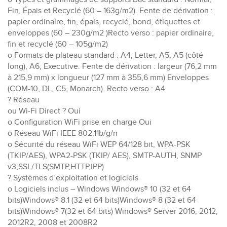
Fin, Épais et Recyclé (60 – 163g/m2). Fente de dérivation :
papier ordinaire, fin, épais, recyclé, bond, étiquettes et
enveloppes (60 – 230g/m2 )Recto verso : papier ordinaire,
fin et recyclé (60 – 105g/m2)
o Formats de plateau standard : A4, Letter, A5, A5 (côté
long), A6, Executive. Fente de dérivation : largeur (76,2 mm
à 215,9 mm) x longueur (127 mm à 355,6 mm) Enveloppes
(COM-10, DL, C5, Monarch). Recto verso : A4
? Réseau
ou Wi-Fi Direct ? Oui
o Configuration WiFi prise en charge Oui
o Réseau WiFi IEEE 802.11b/g/n
o Sécurité du réseau WiFi WEP 64/128 bit, WPA-PSK
(TKIP/AES), WPA2-PSK (TKIP/ AES), SMTP-AUTH, SNMP
v3,SSL/TLS(SMTP,HTTP,IPP)
? Systèmes d’exploitation et logiciels
o Logiciels inclus – Windows Windows® 10 (32 et 64
bits)Windows® 8.1 (32 et 64 bits)Windows® 8 (32 et 64
bits)Windows® 7(32 et 64 bits) Windows® Server 2016, 2012,
2012R2, 2008 et 2008R2