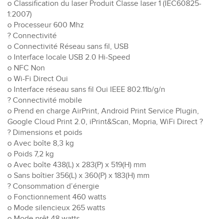
o Classification du laser Produit Classe laser 1 (IEC60825-
1:2007)
o Processeur 600 Mhz
? Connectivité
o Connectivité Réseau sans fil, USB
o Interface locale USB 2.0 Hi-Speed
o NFC Non
o Wi-Fi Direct Oui
o Interface réseau sans fil Oui IEEE 802.11b/g/n
? Connectivité mobile
o Prend en charge AirPrint, Android Print Service Plugin,
Google Cloud Print 2.0, iPrint&Scan, Mopria, WiFi Direct ?
? Dimensions et poids
o Avec boîte 8,3 kg
o Poids 7,2 kg
o Avec boîte 438(L) x 283(P) x 519(H) mm
o Sans boîtier 356(L) x 360(P) x 183(H) mm
? Consommation d’énergie
o Fonctionnement 460 watts
o Mode silencieux 265 watts
o Mode prêt 48 watts