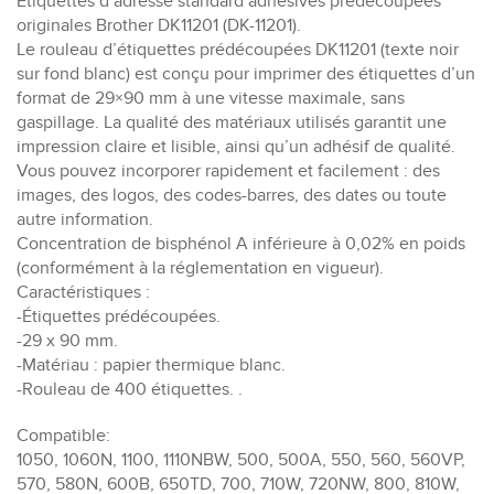
Étiquettes d’adresse standard adhésives prédécoupées
originales Brother DK11201 (DK-11201).
Le rouleau d’étiquettes prédécoupées DK11201 (texte noir
sur fond blanc) est conçu pour imprimer des étiquettes d’un
format de 29×90 mm à une vitesse maximale, sans
gaspillage. La qualité des matériaux utilisés garantit une
impression claire et lisible, ainsi qu’un adhésif de qualité.
Vous pouvez incorporer rapidement et facilement : des
images, des logos, des codes-barres, des dates ou toute
autre information.
Concentration de bisphénol A inférieure à 0,02% en poids
(conformément à la réglementation en vigueur).
Caractéristiques :
-Étiquettes prédécoupées.
-29 x 90 mm.
-Matériau : papier thermique blanc.
-Rouleau de 400 étiquettes. .
Compatible:
1050, 1060N, 1100, 1110NBW, 500, 500A, 550, 560, 560VP,
570, 580N, 600B, 650TD, 700, 710W, 720NW, 800, 810W,