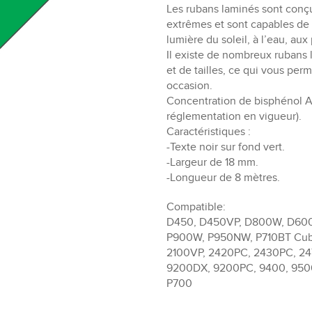
Les rubans laminés sont conç
extrêmes et sont capables de 
lumière du soleil, à l’eau, aux
Il existe de nombreux rubans 
et de tailles, ce qui vous per
occasion.
Concentration de bisphénol A
réglementation en vigueur).
Caractéristiques :
-Texte noir sur fond vert.
-Largeur de 18 mm.
-Longueur de 8 mètres.
Compatible:
D450, D450VP, D800W, D600
P900W, P950NW, P710BT Cube
2100VP, 2420PC, 2430PC, 24
9200DX, 9200PC, 9400, 950
P700