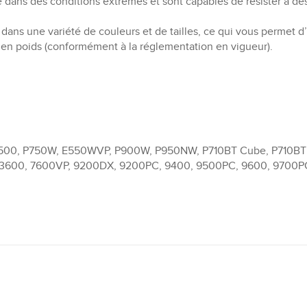
dans des conditions extrêmes et sont capables de résister à des 
dans une variété de couleurs et de tailles, ce qui vous permet d
 en poids (conformément à la réglementation en vigueur).
00, P750W, E550WVP, P900W, P950NW, P710BT Cube, P710BTH 
 3600, 7600VP, 9200DX, 9200PC, 9400, 9500PC, 9600, 9700P