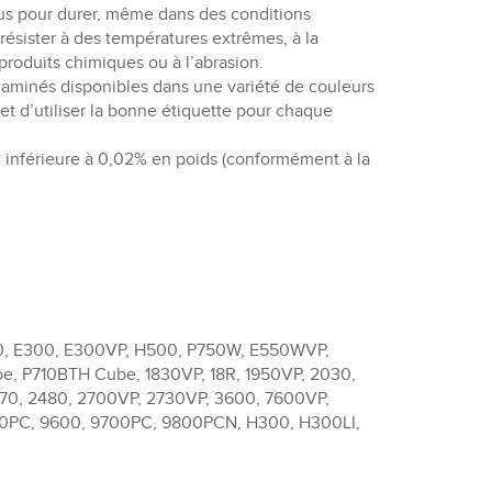
us pour durer, même dans des conditions
résister à des températures extrêmes, à la
 produits chimiques ou à l’abrasion.
laminés disponibles dans une variété de couleurs
met d’utiliser la bonne étiquette pour chaque
 inférieure à 0,02% en poids (conformément à la
, E300, E300VP, H500, P750W, E550WVP,
, P710BTH Cube, 1830VP, 18R, 1950VP, 2030,
70, 2480, 2700VP, 2730VP, 3600, 7600VP,
0PC, 9600, 9700PC, 9800PCN, H300, H300LI,