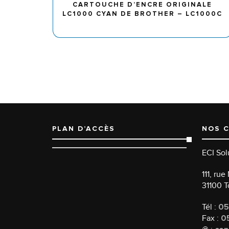
CARTOUCHE D’ENCRE ORIGINALE
LC1000 CYAN DE BROTHER – LC1000C
PLAN D’ACCÈS
NOS 
ECI Sol
111, ru
31100 
Tél :
05
Fax :
05