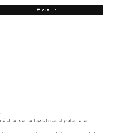
AJOUTER
e.
éral sur des surfaces lisses et plates, elles