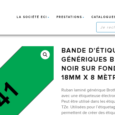
LA SOCIÉTÉ ECI
PRESTATIONS
CATALOGUE
RECHERC
DE
PRODUIT
BANDE D’ÉTIQ
GÉNÉRIQUES B
NOIR SUR FON
18MM X 8 MÈT
Ruban laminé générique Brothe
avec une étiqueteuse électro
Peut être utilisé dans les éti
TZe. Utilisées pour l’étiquetag
permettent de créer des étiqu