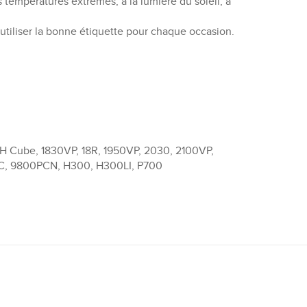
températures extrêmes, à la lumière du soleil, à
’utiliser la bonne étiquette pour chaque occasion.
Cube, 1830VP, 18R, 1950VP, 2030, 2100VP,
C, 9800PCN, H300, H300LI, P700