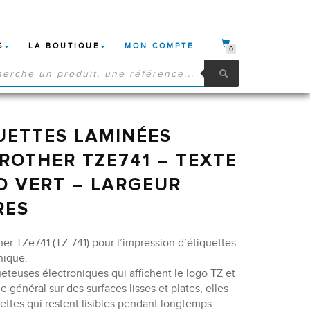
S
LA BOUTIQUE
MON COMPTE
0
HE
S
UETTES LAMINÉES
ROTHER TZE741 – TEXTE
D VERT – LARGEUR
RES
r TZe741 (TZ-741) pour l’impression d’étiquettes
nique.
queteuses électroniques qui affichent le logo TZ et
e général sur des surfaces lisses et plates, elles
ettes qui restent lisibles pendant longtemps.