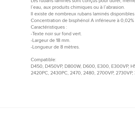
Les rubans laminés sont conçus pour durer, même 
l’eau, aux produits chimiques ou à l’abrasion.
Il existe de nombreux rubans laminés disponibles 
Concentration de bisphénol A inférieure à 0,02%
Caractéristiques :
-Texte noir sur fond vert.
-Largeur de 18 mm.
-Longueur de 8 mètres.
Compatible:
D450, D450VP, D800W, D600, E300, E300VP, H5
2420PC, 2430PC, 2470, 2480, 2700VP, 2730VP,