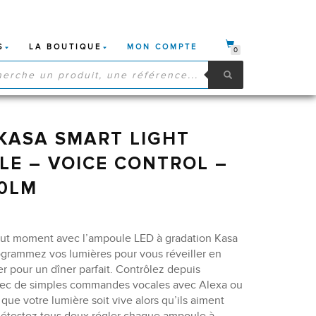
S
LA BOUTIQUE
MON COMPTE
0
HE
S
 KASA SMART LIGHT
LE – VOICE CONTROL –
00LM
out moment avec l’ampoule LED à gradation Kasa
ogrammez vos lumières pour vous réveiller en
r pour un dîner parfait. Contrôlez depuis
avec de simples commandes vocales avec Alexa ou
ue votre lumière soit vive alors qu’ils aiment