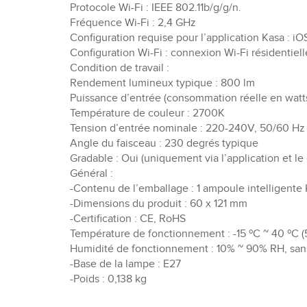
Protocole Wi-Fi : IEEE 802.11b/g/g/n.
Fréquence Wi-Fi : 2,4 GHz
Configuration requise pour l’application Kasa : iO
Configuration Wi-Fi : connexion Wi-Fi résidentiell
Condition de travail :
Rendement lumineux typique : 800 lm
Puissance d’entrée (consommation réelle en watts
Température de couleur : 2700K
Tension d’entrée nominale : 220-240V, 50/60 Hz
Angle du faisceau : 230 degrés typique
Gradable : Oui (uniquement via l’application et le
Général :
-Contenu de l’emballage : 1 ampoule intelligente 
-Dimensions du produit : 60 x 121 mm
-Certification : CE, RoHS
Température de fonctionnement : -15 ºC ~ 40 ºC (5 
Humidité de fonctionnement : 10% ~ 90% RH, san
-Base de la lampe : E27
-Poids : 0,138 kg