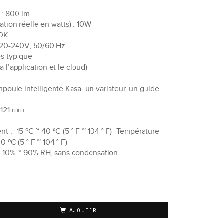
: 800 lm
ion réelle en watts) : 10W
00K
220-240V, 50/60 Hz
és typique
 l’application et le cloud)
poule intelligente Kasa, un variateur, un guide
 121 mm
: -15 ºC ~ 40 ºC (5 ° F ~ 104 ° F) -Température
 ºC (5 ° F ~ 104 ° F)
: 10% ~ 90% RH, sans condensation
AJOUTER