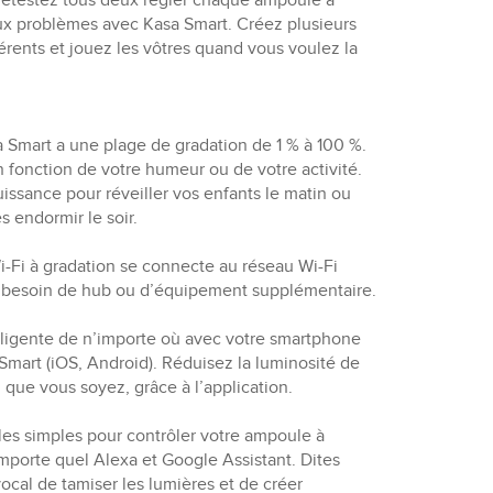
s détestez tous deux régler chaque ampoule à
ux problèmes avec Kasa Smart. Créez plusieurs
érents et jouez les vôtres quand vous voulez la
 Smart a une plage de gradation de 1 % à 100 %.
 fonction de votre humeur ou de votre activité.
issance pour réveiller vos enfants le matin ou
s endormir le soir.
i-Fi à gradation se connecte au réseau Wi-Fi
s besoin de hub ou d’équipement supplémentaire.
lligente de n’importe où avec votre smartphone
a Smart (iOS, Android). Réduisez la luminosité de
que vous soyez, grâce à l’application.
es simples pour contrôler votre ampoule à
mporte quel Alexa et Google Assistant. Dites
ocal de tamiser les lumières et de créer