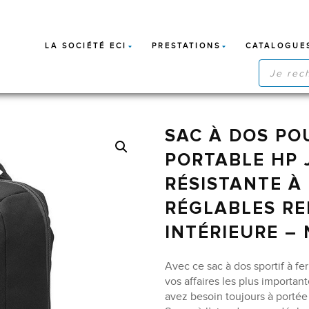
LA SOCIÉTÉ ECI
PRESTATIONS
CATALOGUE
RECHERC
DE
PRODUIT
SAC À DOS PO
PORTABLE HP J
RÉSISTANTE À
RÉGLABLES R
INTÉRIEURE – 
Avec ce sac à dos sportif à f
vos affaires les plus important
avez besoin toujours à portée