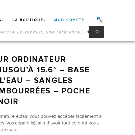
S
LA BOUTIQUE
MON COMPTE
0
HE
S
UR ORDINATEUR
USQU’À 15.6″ – BASE
 L’EAU – SANGLES
EMBOURRÉES – POCHE
NOIR
ermeture éclair, vous pouvez accéder facilement à
es (vos appareils), afin d’avoir tout ce dont vous
 de main.