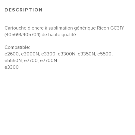
DESCRIPTION
Cartouche d’encre à sublimation générique Ricoh GC31Y
(405691/405704) de haute qualité.
Compatible:
e2600, e3000N, e3300, e3300N, e3350N, e5500,
e5550N, e7700, e7700N
e3300