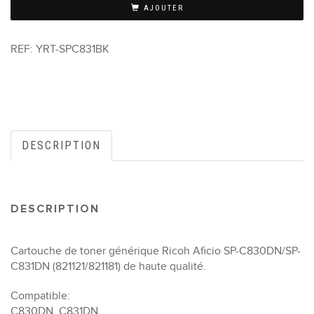
AJOUTER
REF:
YRT-SPC831BK
DESCRIPTION
DESCRIPTION
Cartouche de toner générique Ricoh Aficio SP-C830DN/SP-
C831DN (821121/821181) de haute qualité.
Compatible:
C830DN, C831DN