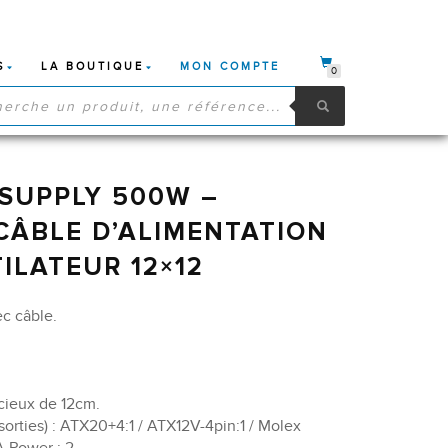
S
LA BOUTIQUE
MON COMPTE
0
HE
S
 SUPPLY 500W –
 CÂBLE D’ALIMENTATION
ILATEUR 12×12
c câble.
ncieux de 12cm.
sorties) : ATX20+4:1 / ATX12V-4pin:1 / Molex