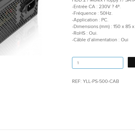
HDD:2 / Molex Floppy:1 / SATA
-Entrée CA : 230V ? 4ª.
-Fréquence : 50Hz.
-Application : PC.
-Dimensions (mm) : 150 x 85 x 1
-RoHS : Oui.
-Câble d’alimentation : Oui
REF:
YLL-PS-500-CAB