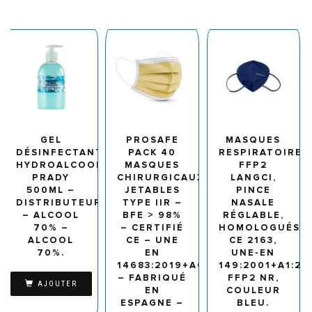
GEL
PROSAFE
MASQUES
DÉSINFECTANT
PACK 40
RESPIRATOIRES
HYDROALCOOLIQUE
MASQUES
FFP2
PRADY
CHIRURGICAUX
LANGCI,
500ML –
JETABLES
PINCE
DISTRIBUTEUR
TYPE IIR –
NASALE
– ALCOOL
BFE > 98%
RÉGLABLE,
70% –
– CERTIFIÉ
HOMOLOGUÉS
ALCOOL
CE – UNE
CE 2163,
70%.
EN
UNE-EN
14683:2019+AC:2019
149:2001+A1:20
– FABRIQUÉ
FFP2 NR,
AJOUTER
EN
COULEUR
ESPAGNE –
BLEU.