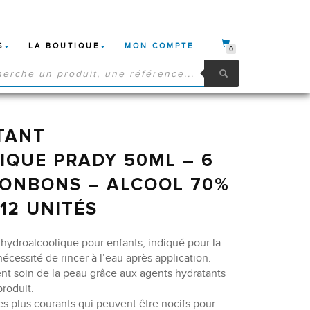
S
LA BOUTIQUE
MON COMPTE
0
HE
S
TANT
QUE PRADY 50ML – 6
BONBONS – ALCOOL 70%
12 UNITÉS
 hydroalcoolique pour enfants, indiqué pour la
écessité de rincer à l’eau après application.
ent soin de la peau grâce aux agents hydratants
produit.
s plus courants qui peuvent être nocifs pour