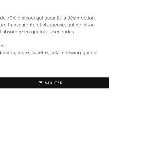
 de 70% d’alcool qui garantit la désinfection.
ture transparente et visqueuse, qui ne laisse
est absorbée en quelques secondes.
.
es.
m (melon, mûre, sucette, cola, chewing-gum et
AJOUTER