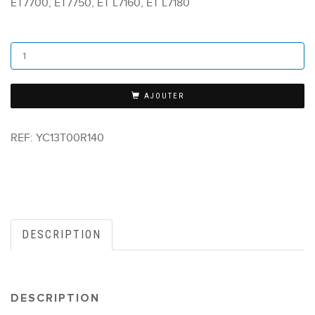
ET7700, ET7750, ET L7160, ET L7180
AJOUTER
REF:
YC13T00R140
DESCRIPTION
DESCRIPTION