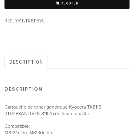
AJOUTER
REF:
YKT-TK8115YL
DESCRIPTION
DESCRIPTION
Cartouche de toner générique Kyocera TK8115
(1T02P3ANL0/TK-8115Y) de haute qualité.
Compatible:
M8124cidn, M8130cidn