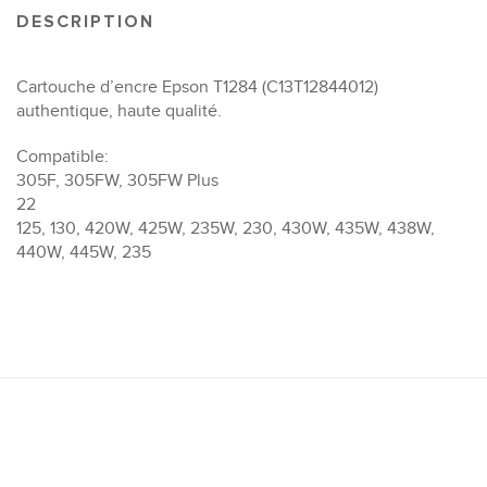
DESCRIPTION
Cartouche d’encre Epson T1284 (C13T12844012)
authentique, haute qualité.
Compatible:
305F, 305FW, 305FW Plus
22
125, 130, 420W, 425W, 235W, 230, 430W, 435W, 438W,
440W, 445W, 235