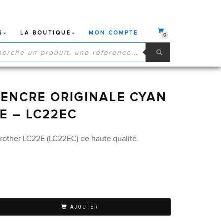
S
LA BOUTIQUE
MON COMPTE
0
HE
S
ENCRE ORIGINALE CYAN
E – LC22EC
rother LC22E (LC22EC) de haute qualité.
AJOUTER