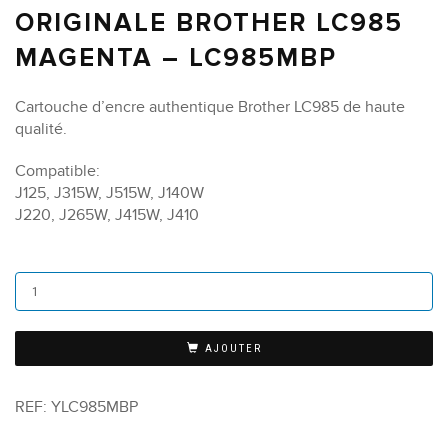
ORIGINALE BROTHER LC985
MAGENTA – LC985MBP
Cartouche d’encre authentique Brother LC985 de haute
qualité.
Compatible:
J125, J315W, J515W, J140W
J220, J265W, J415W, J410
AJOUTER
REF:
YLC985MBP