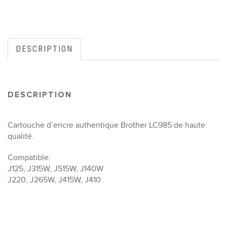
DESCRIPTION
DESCRIPTION
Cartouche d’encre authentique Brother LC985 de haute
qualité.
Compatible:
J125, J315W, J515W, J140W
J220, J265W, J415W, J410