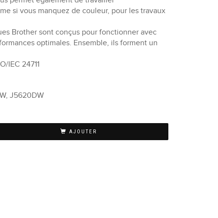
us permet également de travailler
e si vous manquez de couleur, pour les travaux
es Brother sont conçus pour fonctionner avec
rformances optimales. Ensemble, ils forment un
O/IEC 24711
DW, J5620DW
AJOUTER