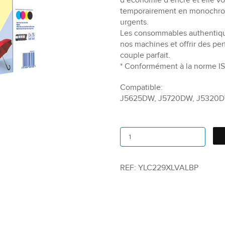
d’économie d’encre et elle vo
temporairement en monochrom
urgents.
Les consommables authentiqu
nos machines et offrir des pe
couple parfait.
* Conformément à la norme IS
Compatible:
J5625DW, J5720DW, J5320
REF:
YLC229XLVALBP