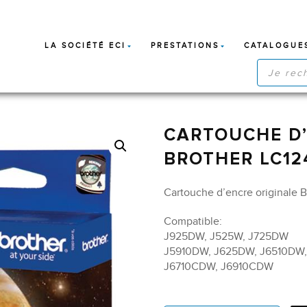
LA SOCIÉTÉ ECI
PRESTATIONS
CATALOGUE
RECHERC
DE
PRODUIT
CARTOUCHE D’
BROTHER LC12
Cartouche d’encre originale B
Compatible:
J925DW, J525W, J725DW
J5910DW, J625DW, J6510DW,
J6710CDW, J6910CDW