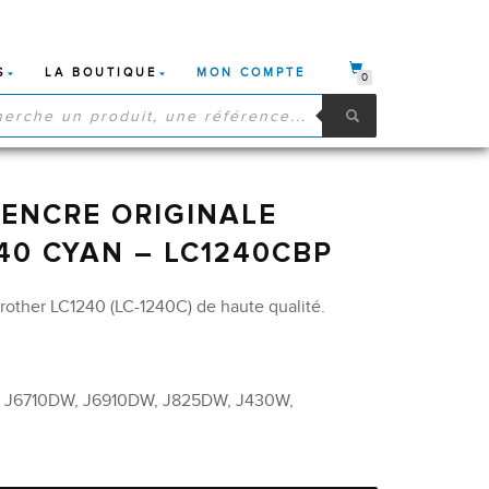
S
LA BOUTIQUE
MON COMPTE
0
HE
S
ENCRE ORIGINALE
40 CYAN – LC1240CBP
rother LC1240 (LC-1240C) de haute qualité.
 J6710DW, J6910DW, J825DW, J430W,