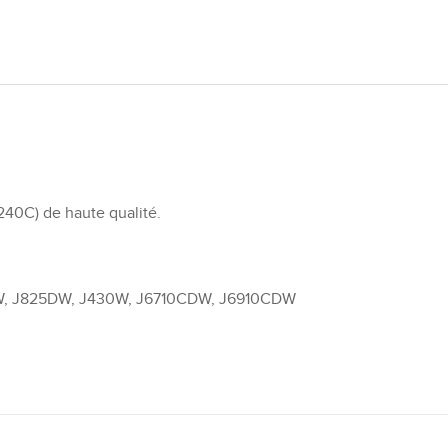
240C) de haute qualité.
W, J825DW, J430W, J6710CDW, J6910CDW