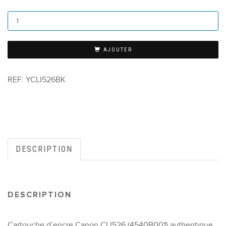
AJOUTER
REF:
YCLI526BK
DESCRIPTION
DESCRIPTION
Cartouche d’encre Canon CLI526 (4540B001) authentique