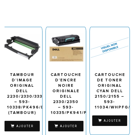
TAMBOUR
CARTOUCHE
CARTOUCHE
D’IMAGE
D’ENCRE
DE TONER
ORIGINAL
NOIRE
ORIGINAL
DELL
ORIGINALE
CYAN DELL
2230/2330/3330DN/3333DN/3335DN
DELL
2150/2155 –
– 593-
2330/2350
593-
10338/PK496/DM631
– 593-
11034/WHPFG/3
(TAMBOUR)
10335/PK941/PK937/RR700
AJOUTER
AJOUTER
AJOUTER