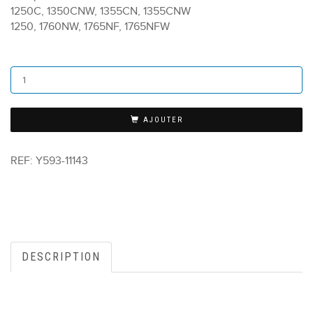
1250C, 1350CNW, 1355CN, 1355CNW
1250, 1760NW, 1765NF, 1765NFW
AJOUTER
REF:
Y593-11143
DESCRIPTION