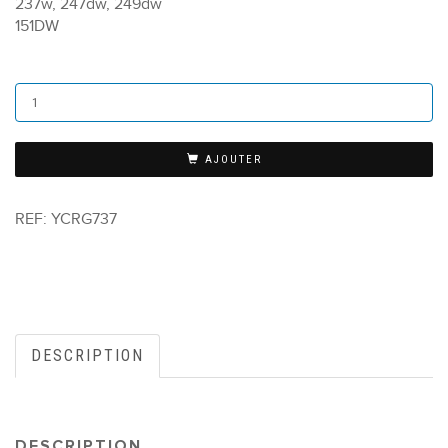
237w, 247dw, 249dw
151DW
AJOUTER
REF:
YCRG737
DESCRIPTION
DESCRIPTION