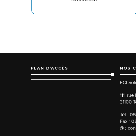
PLAN D’ACCÈS
NOS 
ECI Sol
111, ru
31100 
Tél :
05
Fax :
05
@ :
con