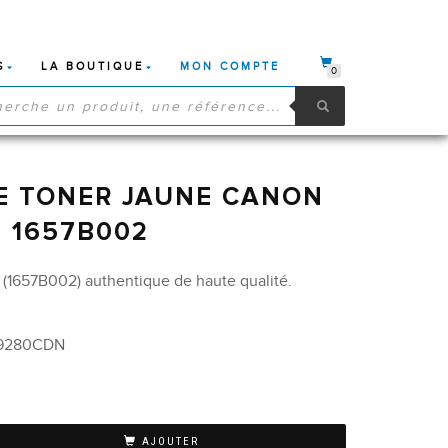
S
LA BOUTIQUE
MON COMPTE
0
HE
S
E TONER JAUNE CANON
– 1657B002
 (1657B002) authentique de haute qualité.
, 9280CDN
AJOUTER