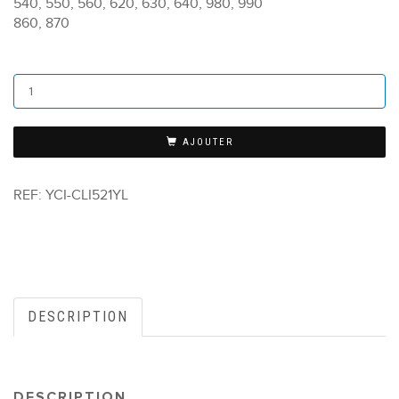
540, 550, 560, 620, 630, 640, 980, 990
860, 870
AJOUTER
REF:
YCI-CLI521YL
DESCRIPTION
DESCRIPTION