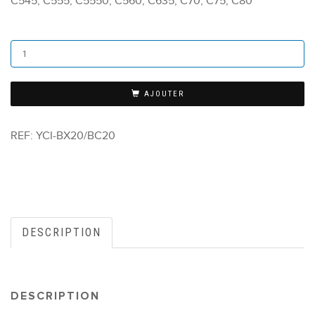
C545, C555, C5550, C560, C635, C70, C75, C80
AJOUTER
REF:
YCI-BX20/BC20
DESCRIPTION
DESCRIPTION