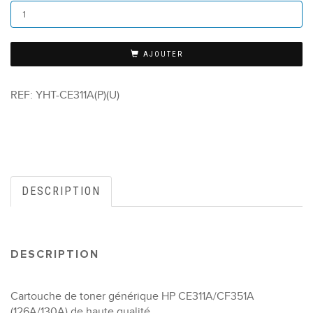
AJOUTER
REF:
YHT-CE311A(P)(U)
DESCRIPTION
DESCRIPTION
Cartouche de toner générique HP CE311A/CF351A
(126A/130A) de haute qualité.