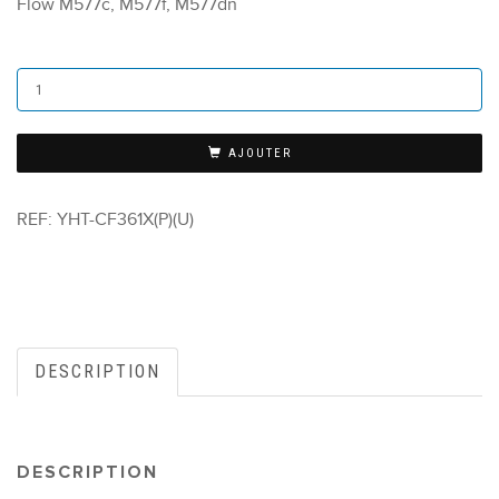
Flow M577c, M577f, M577dn
AJOUTER
REF:
YHT-CF361X(P)(U)
DESCRIPTION
DESCRIPTION